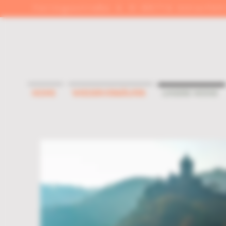
Feringastraße 4, D-85774 Unterföh
Home
Wiederverkäufer
Unsere Weine