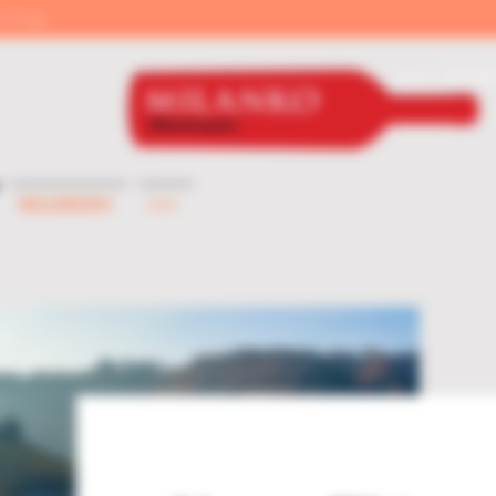
ring
seit 200
Kellereien
>>>