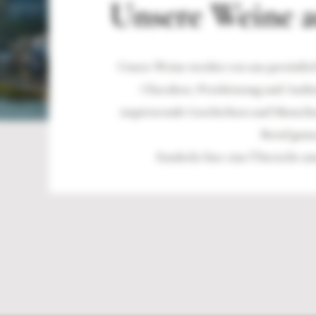
Unsere Weine a
Unsere Weine werden von uns persönlich
Charakter, Preisleistung und Authe
inspirierende Geschichten und Mensche
Beruf gema
Entdeckt hier eine Übersicht u